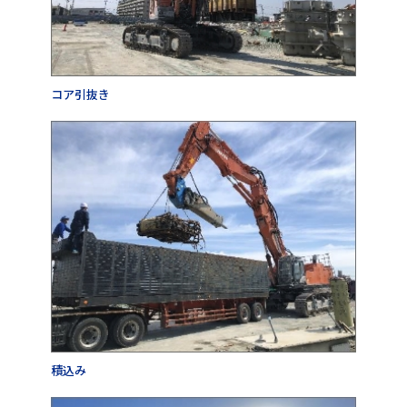
コア引抜き
積込み